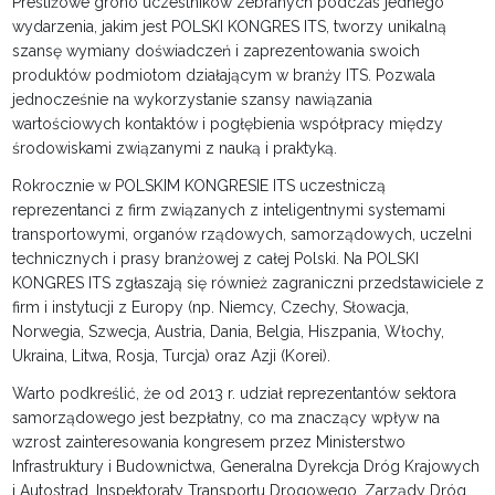
Prestiżowe grono uczestników zebranych podczas jednego
wydarzenia, jakim jest POLSKI KONGRES ITS, tworzy unikalną
szansę wymiany doświadczeń i zaprezentowania swoich
produktów podmiotom działającym w branży ITS. Pozwala
jednocześnie na wykorzystanie szansy nawiązania
wartościowych kontaktów i pogłębienia współpracy między
środowiskami związanymi z nauką i praktyką.
Rokrocznie w POLSKIM KONGRESIE ITS uczestniczą
reprezentanci z firm związanych z inteligentnymi systemami
transportowymi, organów rządowych, samorządowych, uczelni
technicznych i prasy branżowej z całej Polski. Na POLSKI
KONGRES ITS zgłaszają się również zagraniczni przedstawiciele z
firm i instytucji z Europy (np. Niemcy, Czechy, Słowacja,
Norwegia, Szwecja, Austria, Dania, Belgia, Hiszpania, Włochy,
Ukraina, Litwa, Rosja, Turcja) oraz Azji (Korei).
Warto podkreślić, że od 2013 r. udział reprezentantów sektora
samorządowego jest bezpłatny, co ma znaczący wpływ na
wzrost zainteresowania kongresem przez Ministerstwo
Infrastruktury i Budownictwa, Generalna Dyrekcja Dróg Krajowych
i Autostrad, Inspektoraty Transportu Drogowego, Zarządy Dróg