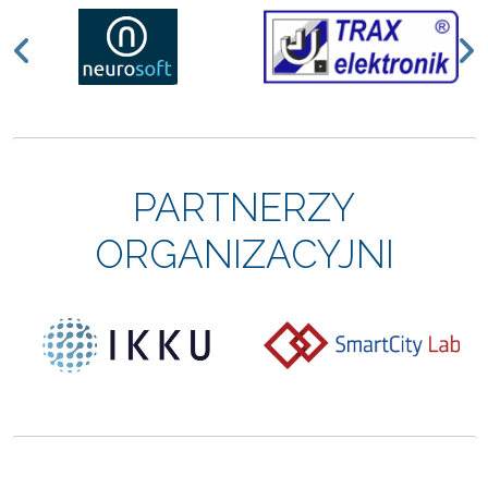
Previous
N
PARTNERZY
ORGANIZACYJNI