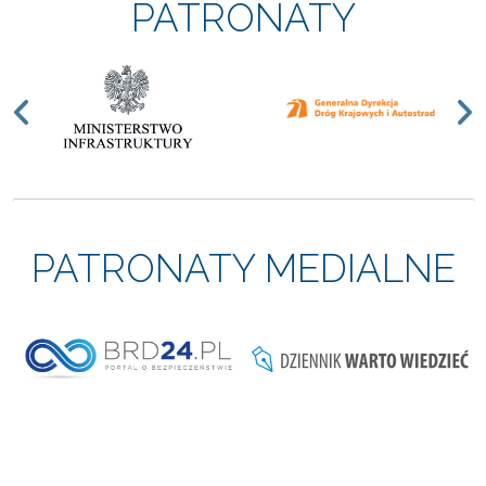
PATRONATY
Previous
N
PATRONATY MEDIALNE