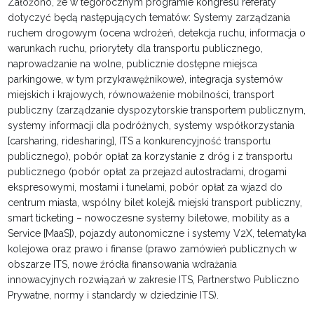
Założono, że w tegorocznym programie kongresu referaty
dotyczyć będą następujących tematów: Systemy zarządzania
ruchem drogowym (ocena wdrożeń, detekcja ruchu, informacja o
warunkach ruchu, priorytety dla transportu publicznego,
naprowadzanie na wolne, publicznie dostępne miejsca
parkingowe, w tym przykrawężnikowe), integracja systemów
miejskich i krajowych, równoważenie mobilności, transport
publiczny (zarządzanie dyspozytorskie transportem publicznym,
systemy informacji dla podróżnych, systemy współkorzystania
[carsharing, ridesharing], ITS a konkurencyjność transportu
publicznego), pobór opłat za korzystanie z dróg i z transportu
publicznego (pobór opłat za przejazd autostradami, drogami
ekspresowymi, mostami i tunelami, pobór opłat za wjazd do
centrum miasta, wspólny bilet kolej& miejski transport publiczny,
smart ticketing – nowoczesne systemy biletowe, mobility as a
Service [MaaS]), pojazdy autonomiczne i systemy V2X, telematyka
kolejowa oraz prawo i finanse (prawo zamówień publicznych w
obszarze ITS, nowe źródła finansowania wdrażania
innowacyjnych rozwiązań w zakresie ITS, Partnerstwo Publiczno
Prywatne, normy i standardy w dziedzinie ITS).