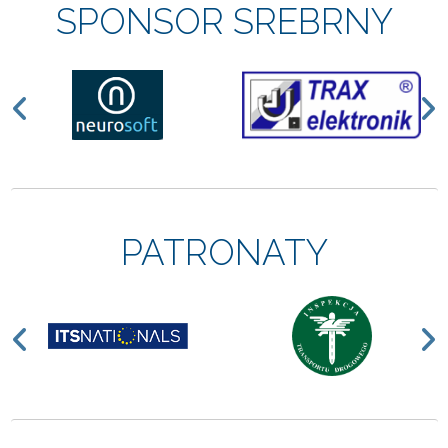
SPONSOR SREBRNY
Previous
N
PATRONATY
Previous
N