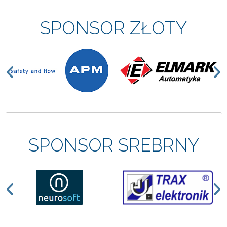
SPONSOR ZŁOTY
Previous
N
SPONSOR SREBRNY
Previous
N