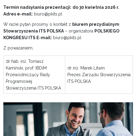
Termin nadsyłania prezentacji:
do 30 kwietnia 2026 r.
Adres e-mail:
biuro@pkits.pl
W razie pytań prosimy o kontakt z
biurem prezydialnym
Stowarzyszenia ITS POLSKA
– organizatora
POLSKIEGO
KONGRESU ITS
.
E-mail:
biuro@pkits.pl
Z poważaniem,
dr hab. inż. Tomasz
Kamiński, prof. IBDiM
dr inż. Marek Litwin
Przewodniczący Rady
Prezes Zarządu Stowarzyszenia
Programowej
ITS POLSKA
Stowarzyszenia ITS POLSKA