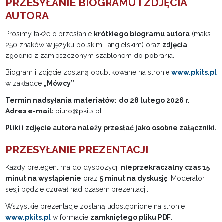
PRZESYŁANIE BIOGRAMU I ZDJĘCIA
AUTORA
Prosimy także o przesłanie
krótkiego biogramu autora
(maks.
250 znaków w języku polskim i angielskim) oraz
zdjęcia
,
zgodnie z zamieszczonym szablonem do pobrania.
Biogram i zdjęcie zostaną opublikowane na stronie
www.pkits.pl
w zakładce
„Mówcy”
.
Termin nadsyłania materiałów:
do 28 lutego 2026 r.
Adres e-mail:
biuro@pkits.pl
Pliki i zdjęcie autora należy przesłać jako osobne załączniki.
PRZESYŁANIE PREZENTACJI
Każdy prelegent ma do dyspozycji
nieprzekraczalny czas 15
minut na wystąpienie
oraz
5 minut na dyskusję
. Moderator
sesji będzie czuwał nad czasem prezentacji.
Wszystkie prezentacje zostaną udostępnione na stronie
www.pkits.pl
w formacie
zamkniętego pliku PDF
.