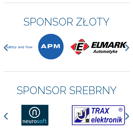
SPONSOR ZŁOTY
Previous
N
SPONSOR SREBRNY
Previous
N