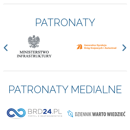
PATRONATY
Previous
N
PATRONATY MEDIALNE