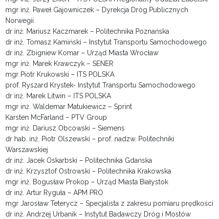
mgr inż. Paweł Gajowniczek – Dyrekcja Dróg Publicznych
Norwegii
dr inż. Mariusz Kaczmarek – Politechnika Poznańska
dr inż. Tomasz Kamiński – Instytut Transportu Samochodowego
dr inż. Zbigniew Komar – Urząd Miasta Wrocław
mgr inż. Marek Krawczyk – SENER
mgr Piotr Krukowski – ITS POLSKA
prof. Ryszard Krystek- Instytut Transportu Samochodowego
dr inż. Marek Litwin – ITS POLSKA
mgr inż. Waldemar Matukiewicz – Sprint
Karsten McFarland – PTV Group
mgr inż. Dariusz Obcowski – Siemens
dr hab. inż. Piotr Olszewski – prof. nadzw. Politechniki
Warszawskiej
dr inż. Jacek Oskarbski – Politechnika Gdańska
dr inż. Krzysztof Ostrowski – Politechnika Krakowska
mgr inż. Bogusław Prokop – Urząd Miasta Białystok
dr inż. Artur Ryguła – APM PRO
mgr Jarosław Teterycz – Specjalista z zakresu pomiaru prędkości
dr inż. Andrzej Urbanik – Instytut Badawczy Dróg i Mostów